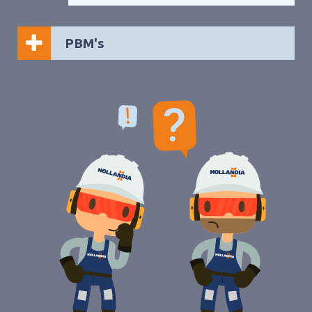
PBM's